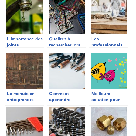
L’importance des
Qualités à
Les
joints
rechercher lors
professionnels
d’étanchéité en
de l’embauche
de a menuiserie
plomberie
d’électriciens
et leurs outils
Le menuisier,
Comment
Meilleure
entreprendre
apprendre
solution pour
dans le domaine
facilement à
décoller votre
sans formation
bricoler ?
papier peint ?
c’est possible