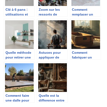
Clé à 6 pans :
Zoom sur les
Comment
utilisations et
ressorts de
remplacer un
caractéristiques
torsion
raccord en
plomberie ?
Quelle méthode
Astuces pour
Comment
pour retirer une
appliquer de
fabriquer un
cheville à
l’enduit comme
coffre pour store
expansion de
un pro : les
banne : De la
type Molly ?
erreurs à éviter
conception au
sur le placo
branchement
motorisé
Comment faire
Quelle est la
une dalle pour
difference entre
pompe a chaleur
un menuisier et