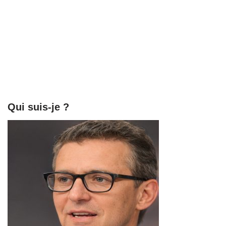
: De la
un ebeniste ?
preparation du
L’heritage
terrain au
artistique qui les
sechage final
distingue
Qui suis-je ?