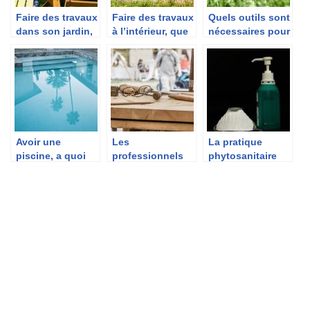
Faire des travaux
Faire des travaux
Quels outils sont
dans son jardin,
à l’intérieur, que
nécessaires pour
c’est possible ?
faire ?
le jardinage ?
Avoir une
Les
La pratique
piscine, a quoi
professionnels
phytosanitaire
penser ?
de a menuiserie
pour une
et leurs outils
pulvérisation
globale