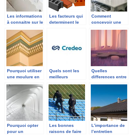
Les informations
Les facteurs qui
Comment
à connaitre sur le
determinent le
concevoir une
métier d’un
prix d’un mur en
cuisine sur
jointeur
parpaing
mesure ?
Pourquoi utiliser
Quels sont les
Quelles
une moulure en
meilleurs
differences entre
bois ?
logiciels pour
gros œuvre et
realiser des
second œuvre ?
plans de maison
3 dimensions ?
Pourquoi opter
Les bonnes
L’importance de
pour un
raisons de faire
l’entretien