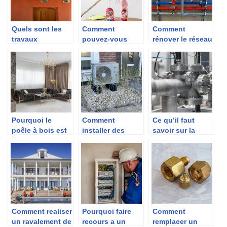
Quels sont les
Comment
Comment
travaux
pouvez-vous
rénover le réseau
importants à faire
entretenir votre
de plomberie de
sur votre toiture
maison?
votre maison ?
?
Pourquoi le
Comment
Ce qu’il faut
poêle à bois est
installer des
savoir sur la
considéré
pompes à
pompe de
comme un
chaleur ?
relevage pour
système de
eaux usees
chauffage
écologique ?
Comment realiser
Pourquoi faire
Comment
un ravalement de
recours a un
remplacer un