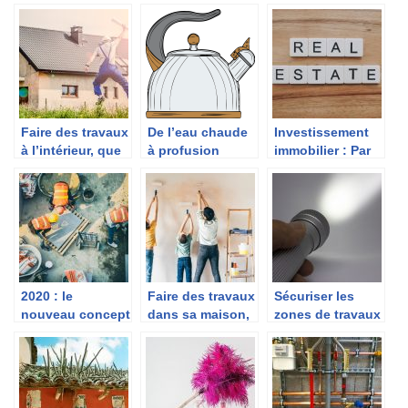
architecte
appel a un
regulier des toits
d’interieur ?
couvreur
professionnel
Faire des travaux
De l’eau chaude
Investissement
à l’intérieur, que
à profusion
immobilier : Par
faire ?
grâce au chauffe-
où commencer ?
eau électrique!
2020 : le
Faire des travaux
Sécuriser les
nouveau concept
dans sa maison,
zones de travaux
de logement
ça se passe
en augmentant la
locatif
comment ?
visibilité .