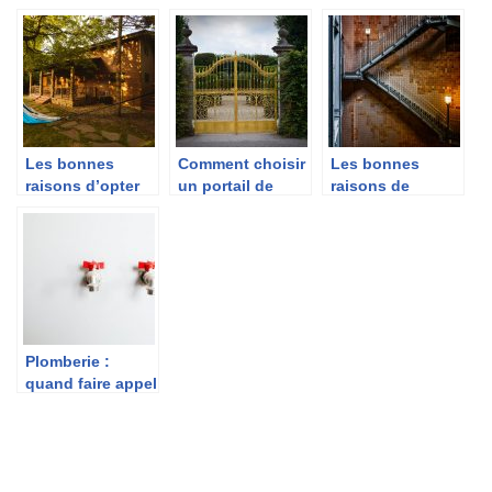
facade ?
electricien ?
raccord en
plomberie ?
Les bonnes
Comment choisir
Les bonnes
raisons d’opter
un portail de
raisons de
pour une maison
jardin ?
choisir l’escalier
en kit
metal
Plomberie :
quand faire appel
a un
professionnel
pour d’eventuels
travaux de