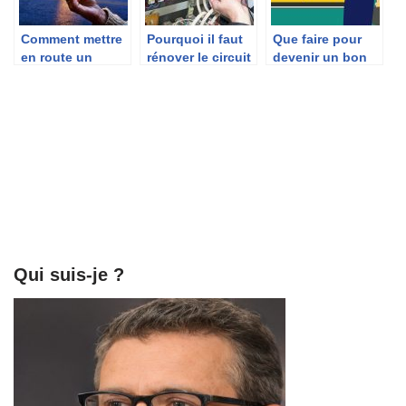
Comment mettre
Pourquoi il faut
Que faire pour
en route un
rénover le circuit
devenir un bon
contrat
électrique de sa
électricien ?
d’électricité ?
maison très
souvent ?
Qui suis-je ?